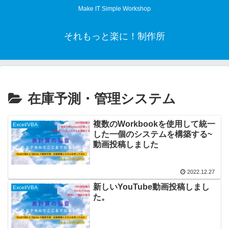
Make IT Simple Workshop
それもっと楽に！制作所
在庫予測・管理システム
複数のWorkbookを使用して統一
Excel/VBA
した一個のシステムを構築する~
動画投稿しました
2022.12.27
新しいYouTube動画投稿しまし
Excel/VBA
た。